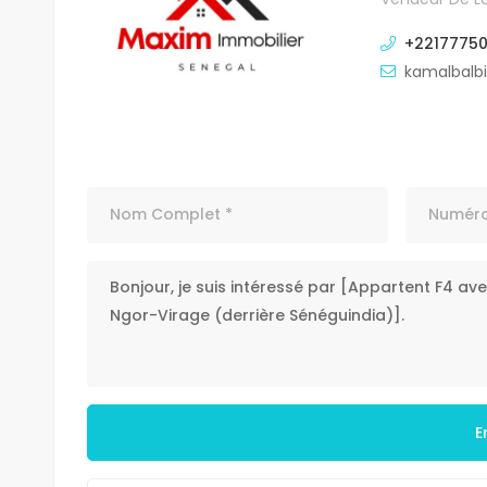
+2217775
kamalbalb
E