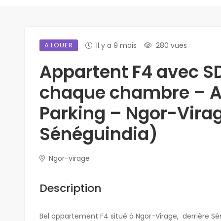
A LOUER
Il y a 9 mois
280 vues
Appartent F4 avec S
chaque chambre – A
Parking – Ngor-Virag
Sénéguindia)
Ngor-virage
Description
Bel appartement F4 situé à Ngor-Virage, derrière 