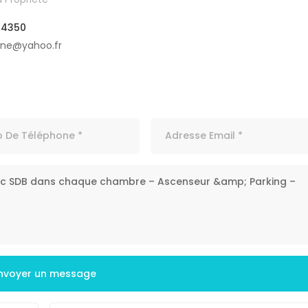
04350
ine@yahoo.fr
nvoyer un message