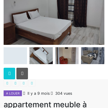
+ 3
Il y a 9 mois
304 vues
A LOUER
appartement meuble à