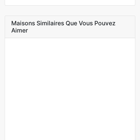
Maisons Similaires Que Vous Pouvez
Aimer
A LOUER
NEUF
Appartement F4 moderne à louer à ngor-virage