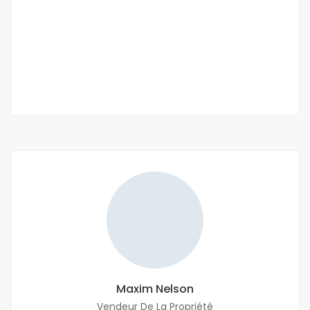
Yoff (Hangar Pèlerins)
500 000 F.CFA
3 Ch
3 Sb
Maxim Nelson
Vendeur De La Propriété