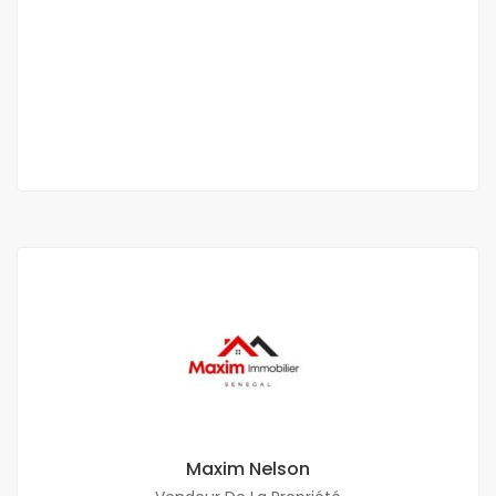
Appartement F3 à louer aux almadies
Almadies
400 000 Mille F.CFA
/ Mois
2 Ch
2 Sb
Maxim Nelson