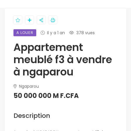
A LOUER
Il y a 1 an
378 vues
Appartement
meublé f3 à vendre
à ngaparou
Ngaparou
50 000 000 M F.CFA
Description