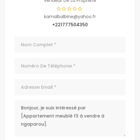
Vendeur De La Propriété
kamalbalbine@yahoo.fr
+221777504350