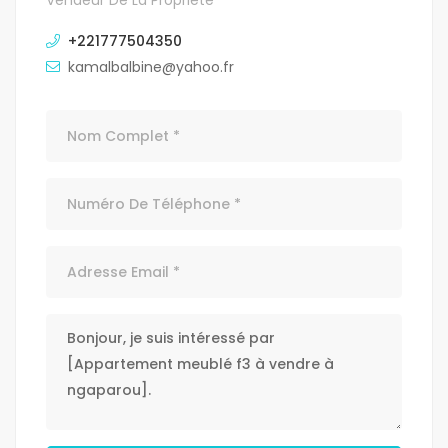
Vendeur De La Propriété
+221777504350
kamalbalbine@yahoo.fr