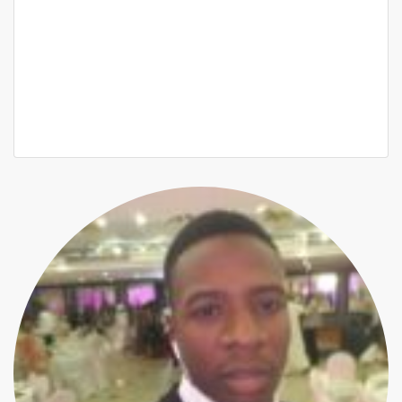
Bel appartement f4 à louer aux almadies
Almadies
1 300 000 Mille F.CFA
/ Mois
3 Ch
3 Sb