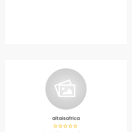
Ngor cité socabec
900 000 F.CFA
2
4 Ch
3 Sb
0 m
altaisafrica