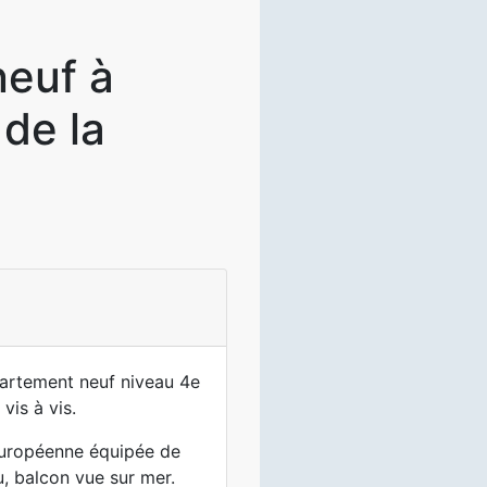
neuf à
 de la
partement neuf niveau 4e
vis à vis.
’européenne équipée de
u, balcon vue sur mer.