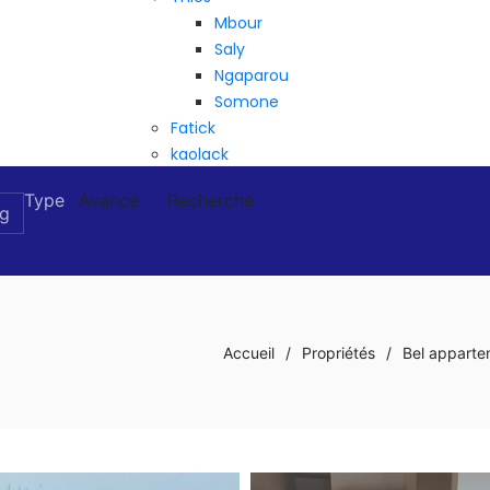
Mbour
Saly
Ngaparou
Somone
Fatick
kaolack
Type
Avancé
Recherche
Accueil
/
Propriétés
/
Bel appartem