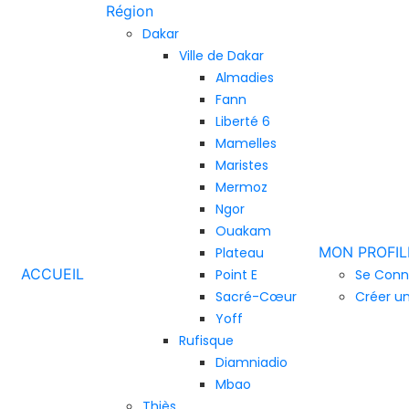
Région
Dakar
Ville de Dakar
Almadies
Fann
Liberté 6
Mamelles
Maristes
Mermoz
Ngor
Ouakam
MON PROFIL
Plateau
ACCUEIL
Point E
Se Conn
Sacré-Cœur
Créer u
Yoff
Rufisque
Diamniadio
Mbao
Thiès