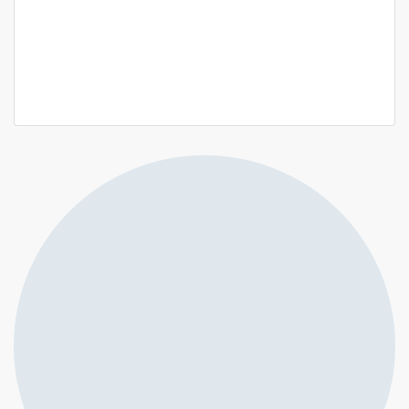
APPARTEMENT GRAND STANDING T5 FENETRE
MERMOZ
Villa 87C, Dakar, Sénégal
850 000 F.CFA
/ par mois
2
4 Ch
5 Sb
198 m