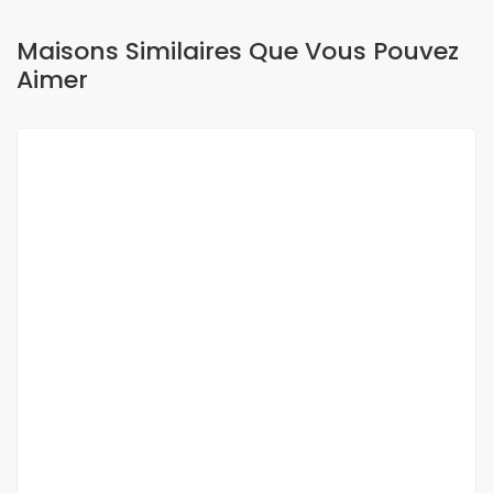
Maisons Similaires Que Vous Pouvez
Aimer
A LOUER
Villa 6 pièces à louer à ngor almadies
Ngor almadies