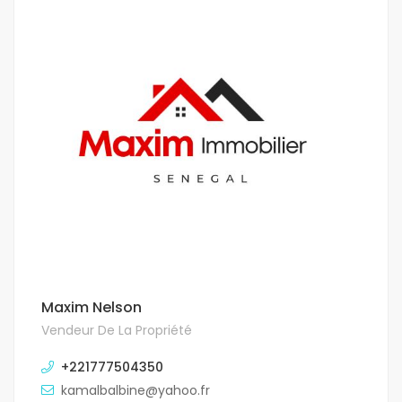
Maxim Nelson
Vendeur De La Propriété
+221777504350
kamalbalbine@yahoo.fr