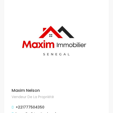
Maxim Nelson
Vendeur De La Propriété
+221777504350