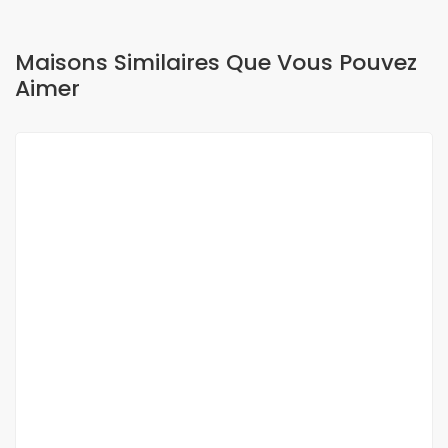
Maisons Similaires Que Vous Pouvez
Aimer
A LOUER
Villa meublée 4 pièces à louer à saly