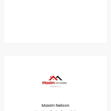
louer à Ngor
Ngor
120 000 Mille F.CFA
/ mois
1 Ch
1 Sb
Maxim Nelson