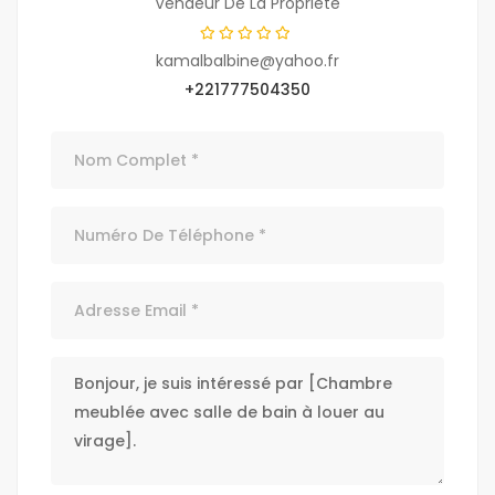
Vendeur De La Propriété
kamalbalbine@yahoo.fr
+221777504350