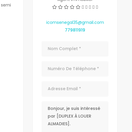
 semi
t
icomsenegal35@gmail.com
779811919