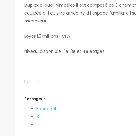
Duplex à louer Almadies il est composé de 3 chambr
équipée d’ 1 cuisine africaine d’1 espace familial d’
ascenseur
Loyer 1,5 millions FCFA
Niveau disponible : 1e, 3e et 4e étages
Réf : J.I
Partager :
Facebook
X