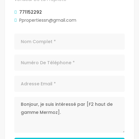
771152292
Ppropertiessn@gmail.com