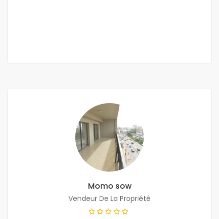
4 000 000 000 F.CFA
2
17 Ch
640 m
Momo sow
Vendeur De La Propriété