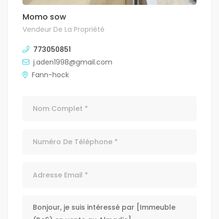
Momo sow
Vendeur De La Propriété
773050851
j.aden1998@gmail.com
Fann-hock