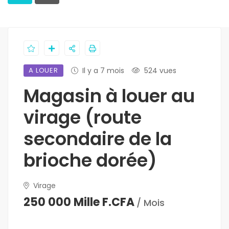
A LOUER
Il y a 7 mois
524 vues
Magasin à louer au
virage (route
secondaire de la
brioche dorée)
Virage
250 000 Mille F.CFA
/ Mois