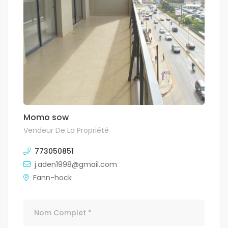
Momo sow
Vendeur De La Propriété
773050851
j.aden1998@gmail.com
Fann-hock