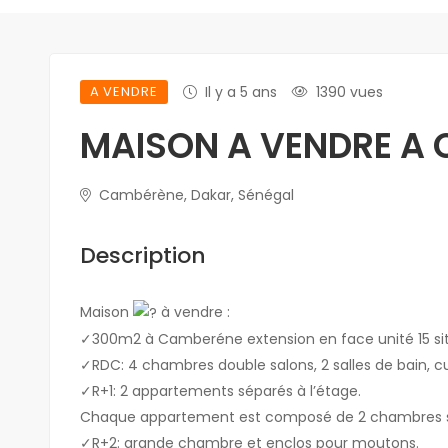
A VENDRE
Il y a 5 ans
1390 vues
MAISON A VENDRE A
Cambérène, Dakar, Sénégal
Description
Maison
à vendre :
✓300m2 à Camberéne extension en face unité 15 si
✓RDC: 4 chambres double salons, 2 salles de bain, cui
✓R+1: 2 appartements séparés à l’étage.
Chaque appartement est composé de 2 chambres salle 
✓R+2: grande chambre et enclos pour moutons.