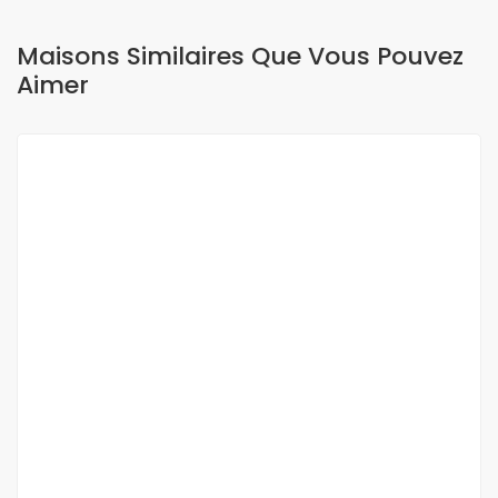
Maisons Similaires Que Vous Pouvez
Aimer
A LOUER
Studio f2 de standing à louer au point E
Point E