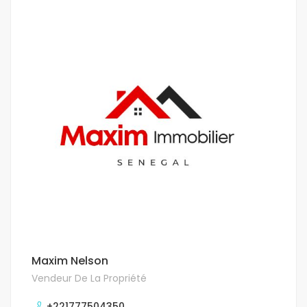
Maxim Nelson
Vendeur De La Propriété
+221777504350