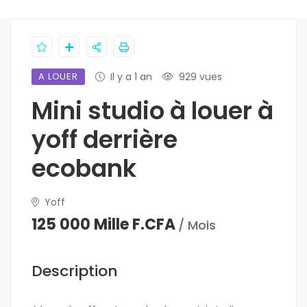
A LOUER
Il y a 1 an
929 vues
Mini studio à louer à
yoff derrière
ecobank
Yoff
125 000 Mille F.CFA
/ Mois
Description