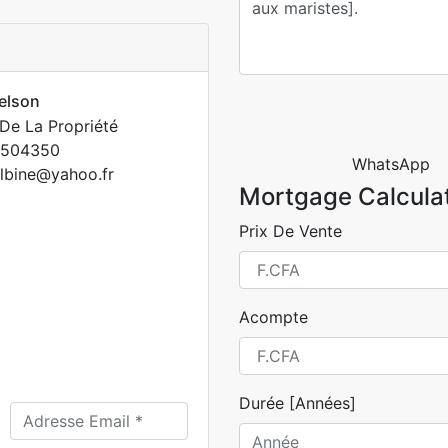
elson
De La Propriété
7504350
WhatsApp
lbine@yahoo.fr
Mortgage Calcula
Prix De Vente
Acompte
Durée [Années]