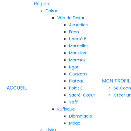
Région
Dakar
Ville de Dakar
Almadies
Fann
Liberté 6
Mamelles
Maristes
Mermoz
Ngor
Ouakam
MON PROFIL
Plateau
ACCUEIL
Point E
Se Conn
Sacré-Cœur
Créer u
Yoff
Rufisque
Diamniadio
Mbao
Thiès