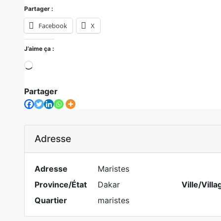
Partager :
Facebook
X
J’aime ça :
Chargement…
Partager
Adresse
Adresse
Maristes
Province/État
Dakar
Ville/Villa
Quartier
maristes