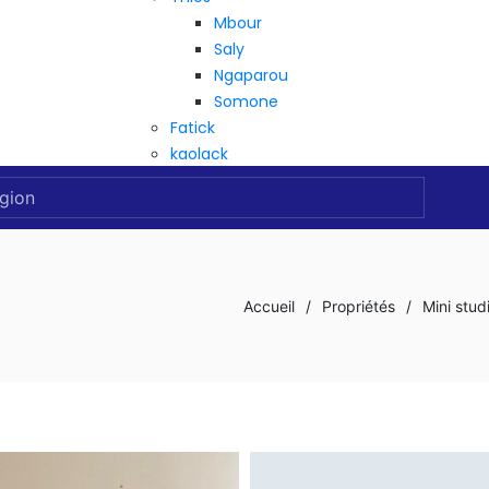
Mbour
Saly
Ngaparou
Somone
Fatick
kaolack
Accueil
/
Propriétés
/
Mini stud