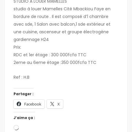
STUDIO À LOUER MAMELLES
studio à louer Mamelles Cité Mbackiou Faye en
bordure de route . Il est composé d’1 chambre
avec sde, 1 Salon avec balcon,1 sde extérieur et
une cuisine, ascenseur et groupe électrogène
gardiennage H24
Prix:
RDC et 1er étage : 300 000fcfa TTC
2eme au 6eme étage :350 000fcfa TTC
Ref : H.B
Partager :
Facebook
X
J’aime ça :