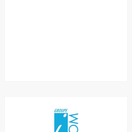
Mini studio meublé à louer au maristes non
loin de l’école japonaise
Maristes non loin de l'école japonaise
400 000 Mille F.CFA
/ Mois
1 Ch
1 Sb