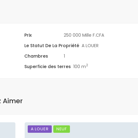
Prix
250 000 Mille F.CFA
Le Statut De La Propriété
A LOUER
Chambres
1
2
Superficie des terres
100 m
z Aimer
A LOUER
NEUF