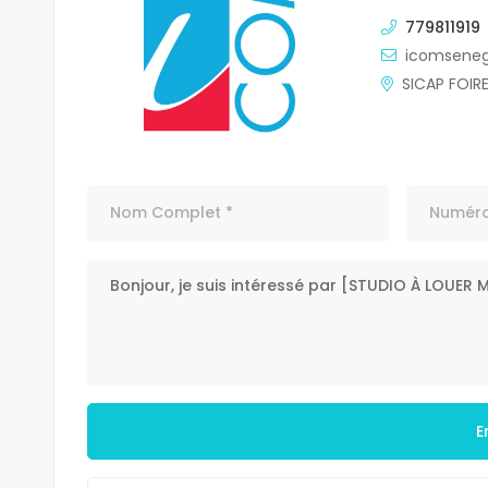
779811919
icomsene
SICAP FOIR
E