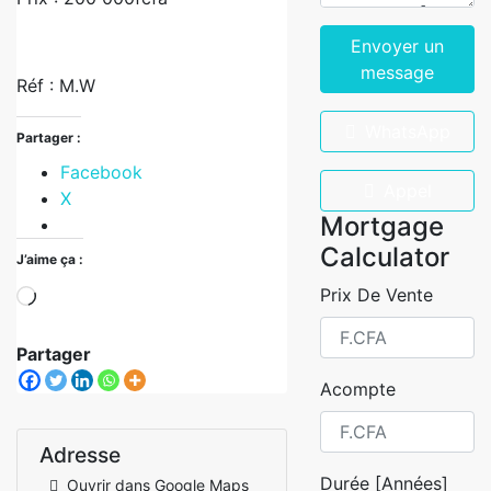
Envoyer un
message
Réf : M.W
WhatsApp
Partager :
Facebook
Appel
X
Mortgage
Calculator
J’aime ça :
Prix De Vente
Partager
Acompte
Adresse
Durée [Années]
Ouvrir dans Google Maps