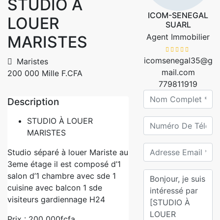
STUDIO À
ICOM-SENEGAL
LOUER
SUARL
Agent Immobilier
MARISTES
icomsenegal35@g
Maristes
mail.com
200 000 Mille F.CFA
779811919
Description
STUDIO À LOUER
MARISTES
Studio séparé à louer Mariste au
3eme étage il est composé d’1
salon d’1 chambre avec sde 1
cuisine avec balcon 1 sde
visiteurs gardiennage H24
Prix : 200 000fcfa