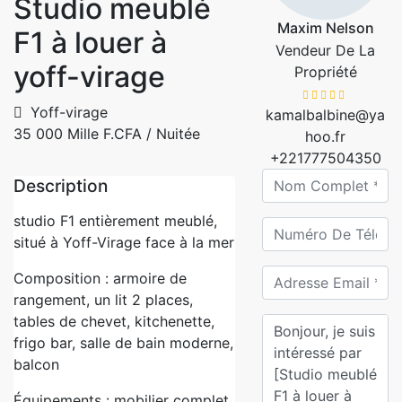
Studio meublé
Maxim Nelson
F1 à louer à
Vendeur De La
yoff-virage
Propriété
Yoff-virage
kamalbalbine@ya
35 000 Mille F.CFA
/ Nuitée
hoo.fr
+221777504350
Description
studio F1 entièrement meublé,
situé à Yoff-Virage face à la mer
Composition : armoire de
rangement, un lit 2 places,
tables de chevet, kitchenette,
frigo bar, salle de bain moderne,
balcon
Équipements : mobilier complet,