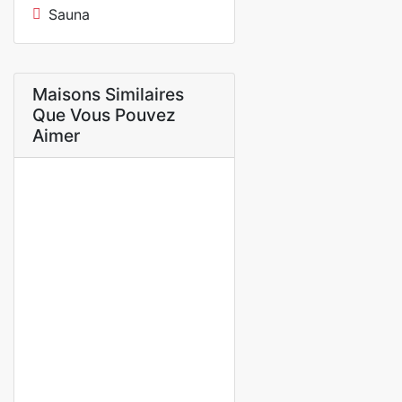
Sauna
Maisons Similaires
Que Vous Pouvez
Aimer
A LOUER
Studio meublé f2 à louer au
virage en face Auchan
Virage en face Auchan