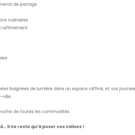
oments de partage
ons culinaires
au raffinement
bles
inées baignées de lumière dans un espace raffiné, et vos journé
ville.
 proche de toutes les commodités.
là… Il ne reste qu’à poser vos valises !