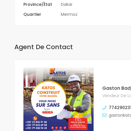
Province/État
Dakar
Quartier
Mermoz
Agent De Contact
Gaston Badj
Vendeur De La
77429023
gastonkat