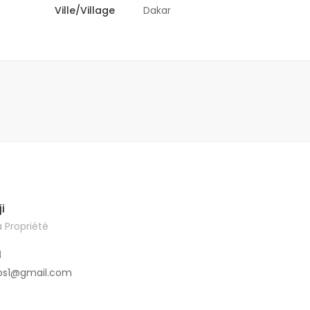
Ville/Village
Dakar
i
 Propriété
1
os1@gmail.com