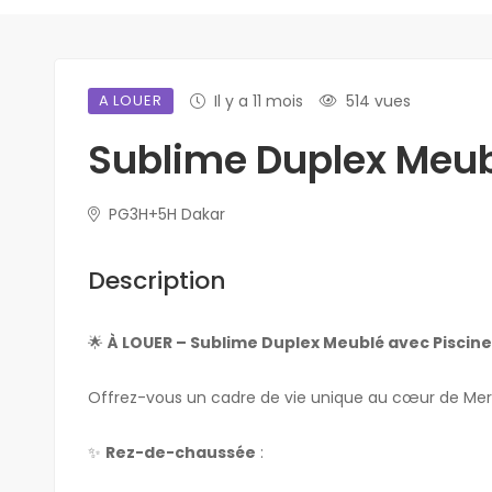
A LOUER
Il y a 11 mois
514 vues
Sublime Duplex Meub
PG3H+5H Dakar
Description
🌟
À LOUER – Sublime Duplex Meublé avec Piscin
Offrez-vous un cadre de vie unique au cœur de Mer
✨
Rez-de-chaussée
: