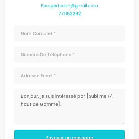
Ppropertiessn@gmail.com
771152292
Envoyer un message