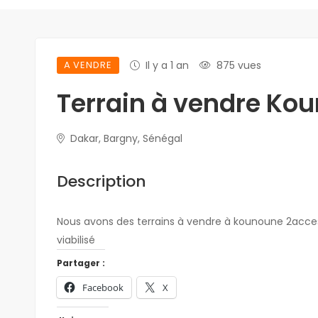
A VENDRE
Il y a 1 an
875 vues
Terrain à vendre Ko
Dakar, Bargny, Sénégal
Description
Nous avons des terrains à vendre à kounoune 2accessi
viabilisé
Partager :
Facebook
X