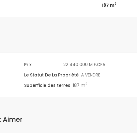
2
187 m
Prix
22 440 000 M F.CFA
Le Statut De La Propriété
A VENDRE
2
Superficie des terres
187 m
z Aimer