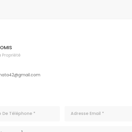
GOMIS
 Propriété
9
imata42@gmail.com