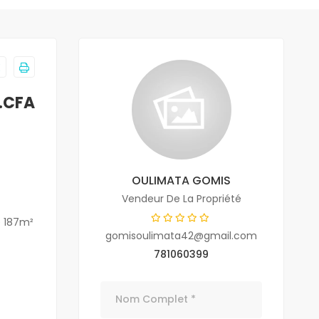
F.CFA
OULIMATA GOMIS
Vendeur De La Propriété
e 187m²
gomisoulimata42@gmail.com
781060399