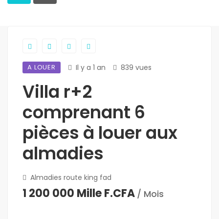
A LOUER
Il y a 1 an
839 vues
Villa r+2
comprenant 6
pièces à louer aux
almadies
Almadies route king fad
1 200 000 Mille F.CFA
/ Mois