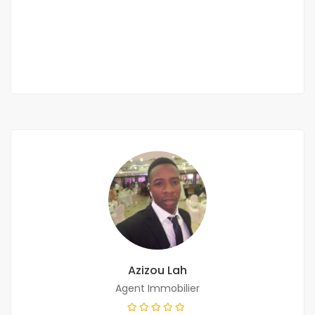
250 000 Mille F.CFA
/ Nuitée
5 Sb
Azizou Lah
Agent Immobilier