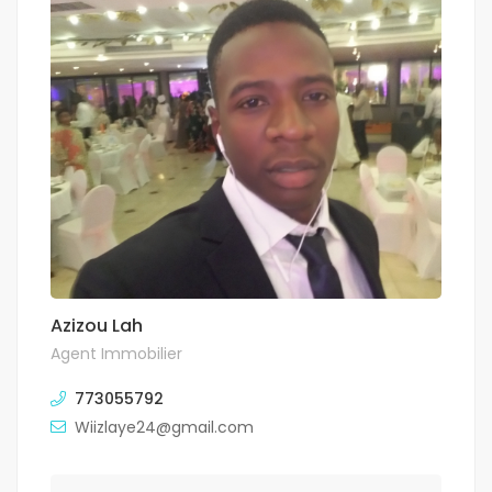
Azizou Lah
Agent Immobilier
773055792
Wiizlaye24@gmail.com