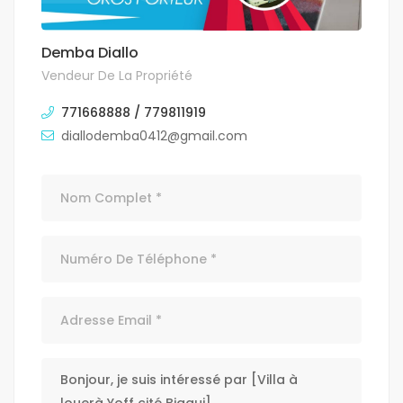
Demba Diallo
Vendeur De La Propriété
771668888 / 779811919
diallodemba0412@gmail.com