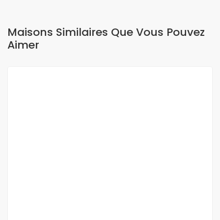
Maisons Similaires Que Vous Pouvez
Aimer
A LOUER
Belle villa meublée f5 à louer à saly