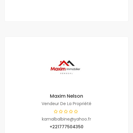
8 Ch
8 Sb
Maxim Nelson
Vendeur De La Propriété
kamalbalbine@yahoo.fr
+221777504350