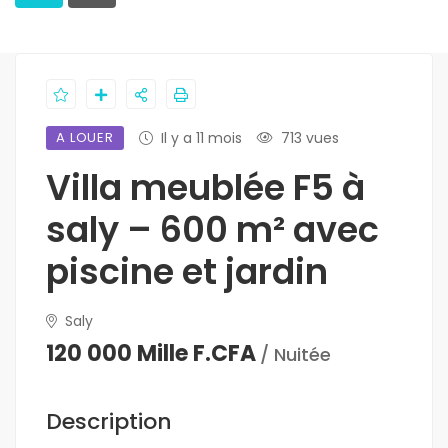
A LOUER
Il y a 11 mois
713 vues
Villa meublée F5 à
saly – 600 m² avec
piscine et jardin
Saly
120 000 Mille F.CFA
/ Nuitée
Description