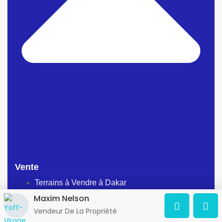
Vente
Terrains à Vendre à Dakar
Maxim Nelson
Appartements à vendre à Dakar
Vendeur De La Propriété
Maisons a vendre a Dakar