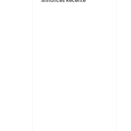
Annonces Récente
A LOUER
APPARTEMENT F4 À
LOUER MERMOZ
1 400 000 F.CFA
A LOUER
APPARTEMENT F3 À
LOUER MERMOZ
PYROTECHNIQUE
800 000 F.CFA
A LOUER