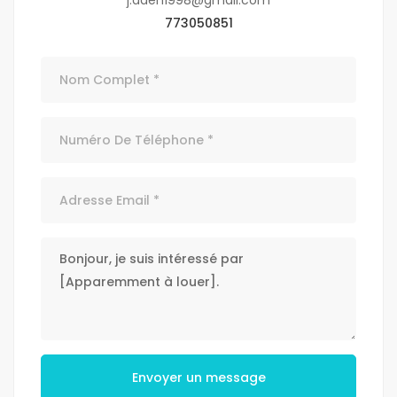
j.aden1998@gmail.com
773050851
Envoyer un message