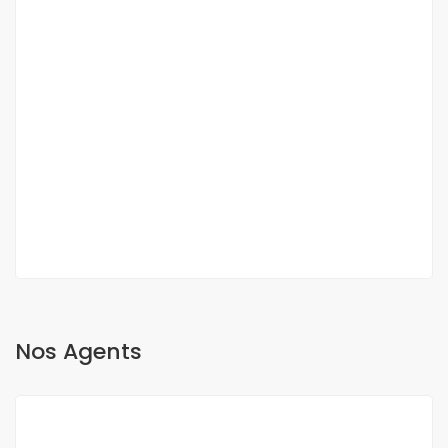
DUPLEX A VENDRE FANN RESIDENCE
Fann, Dakar, Sénégal
350 000 000 F.CFA
2
3 Ch
3 Sb
200 m
Nos Agents