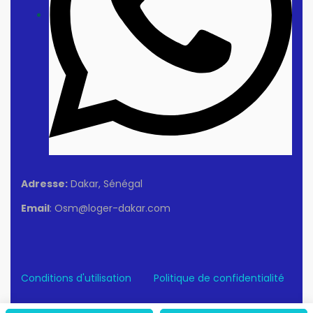
Adresse:
Dakar, Sénégal
Email
: Osm@loger-dakar.com
Conditions d'utilisation
Politique de confidentialité
© 2025 Loger-Dakar. Tous Droits Réservés.