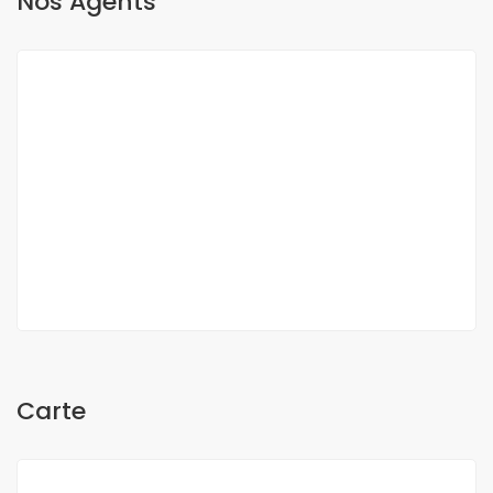
Nos Agents
O Sow
Carte