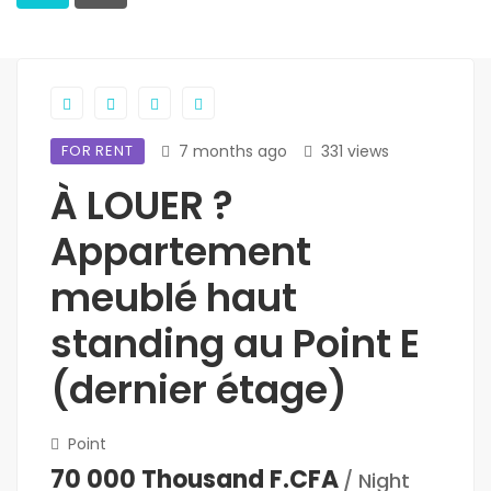
FOR RENT
7 months ago
331 views
À LOUER ?
Appartement
meublé haut
standing au Point E
(dernier étage)
Point
70 000 Thousand F.CFA
/ Night