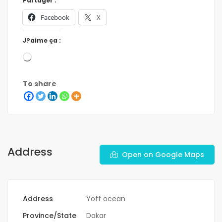
Partager :
Facebook
X
J?aime ça :
To share
Address
Open on Google Maps
Address
Yoff ocean
Province/State
Dakar