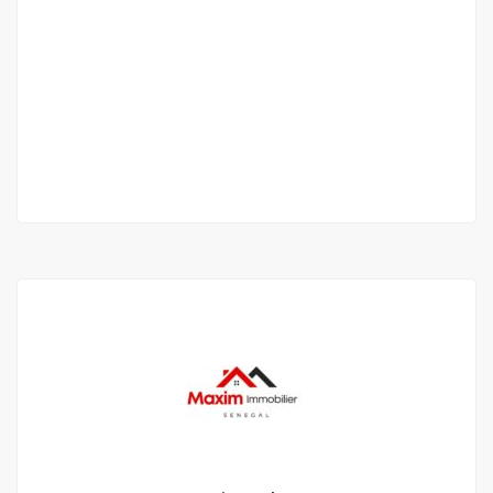
STUDIO FURNITURE FOR RENT MAMELLES
Mamelles
37 500 F.CFA
/ Per Day
1 Chbr
2 Sb