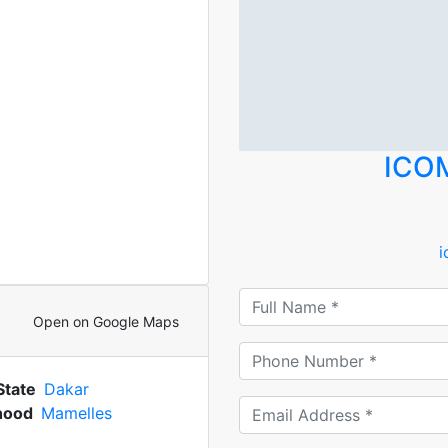
ICO
Open on Google Maps
State
Dakar
hood
Mamelles