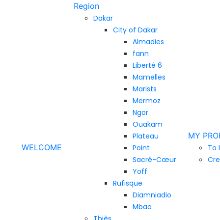
Region
Dakar
City of Dakar
Almadies
fann
Liberté 6
Mamelles
Marists
Mermoz
Ngor
Ouakam
MY PRO
Plateau
WELCOME
Point
To 
Sacré-Cœur
Cre
Yoff
Rufisque
Diamniadio
Mbao
Thiès