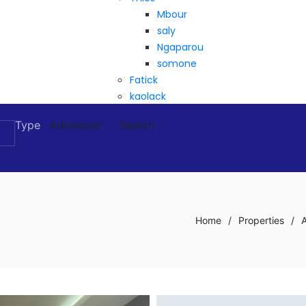
Mbour
saly
Ngaparou
somone
Fatick
kaolack
Type
Advanced
Search
Home
/
Properties
/