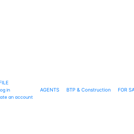
FILE
AGENTS
BTP & Construction
FOR S
log in
ate an account