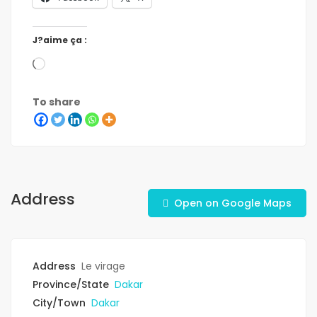
J?aime ça :
To share
Address
Open on Google Maps
Address
Le virage
Province/State
Dakar
City/Town
Dakar