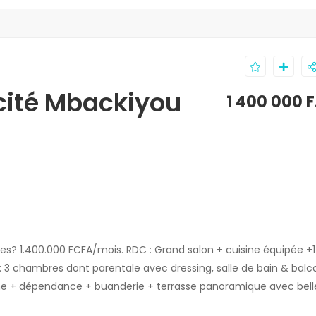
a cité Mbackiyou
1 400 000 
les? 1.400.000 FCFA/mois. RDC : Grand salon + cuisine équipée +1
: 3 chambres dont parentale avec dressing, salle de bain & balc
ine + dépendance + buanderie + terrasse panoramique avec bell