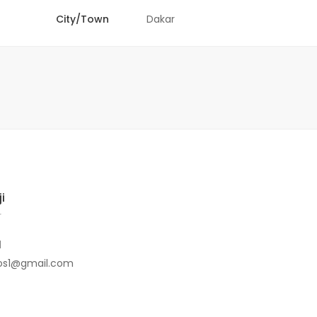
City/Town
Dakar
i
r
1
os1@gmail.com