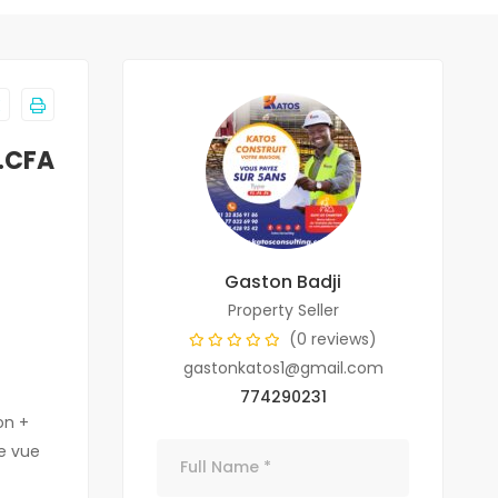
F.CFA
Gaston Badji
Property Seller
(0 reviews)
gastonkatos1@gmail.com
774290231
on +
e vue