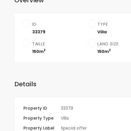
Overview
ID
TYPE
33379
Villa
TAILLE
LAND SIZE
2
2
150m
150m
Details
Property ID
33379
Property Type
Villa
Property Label
Special offer