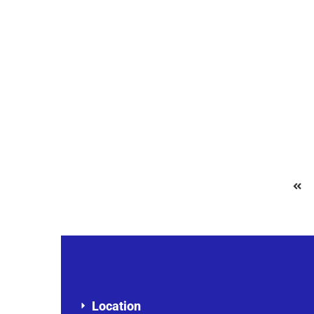
Villa à louer aux Almadies Dakar
Route des Almadies, Dakar, Sénégal
2
500 m
5 M F.CFA
Location