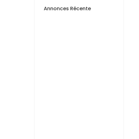
Annonces Récente
A VENDRE
Terrain de 150 m² à
Diaxaye Niacourab
11 000 000 F.CFA
A LOUER
Magnifique F4 Neuf –
vue mer – Almadies
1 100 000 F.CFA
/ Par
Mois
A LOUER
Cozy F3 meublé avec