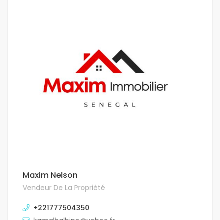
Maxim Nelson
Vendeur De La Propriété
+221777504350