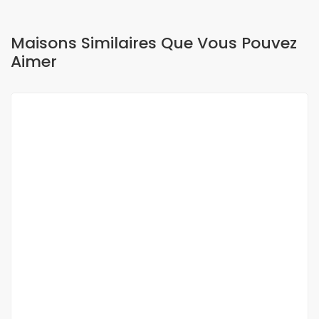
Maisons Similaires Que Vous Pouvez
Aimer
A LOUER
À louer – Appartement meublé F3 au Virage
avec vue imprenable sur la mer