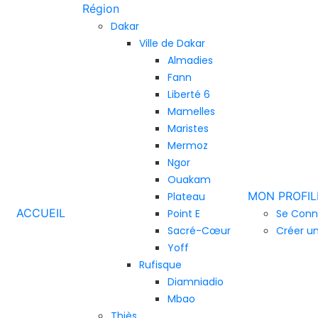
Région
Dakar
Ville de Dakar
Almadies
Fann
Liberté 6
Mamelles
Maristes
Mermoz
Ngor
Ouakam
MON PROFIL
Plateau
ACCUEIL
Point E
Se Conn
Sacré-Cœur
Créer u
Yoff
Rufisque
Diamniadio
Mbao
Thiès