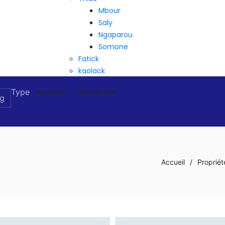
Mbour
Saly
Ngaparou
Somone
Fatick
kaolack
Type
Avancé
Recherche
Accueil
/
Propriét