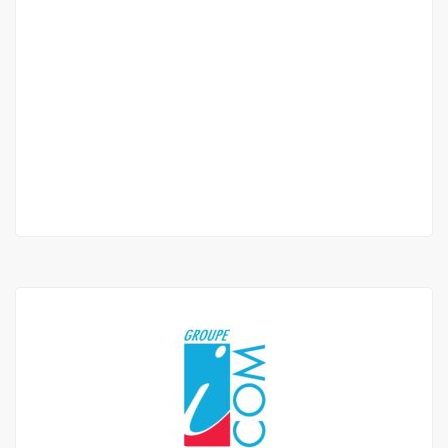
APPARTEMENT MEUBLÉ À LOUER YOFF ONOMO
Yoff Onomo
82 500 F.CFA
2
3 Ch
3 Sb
200 m