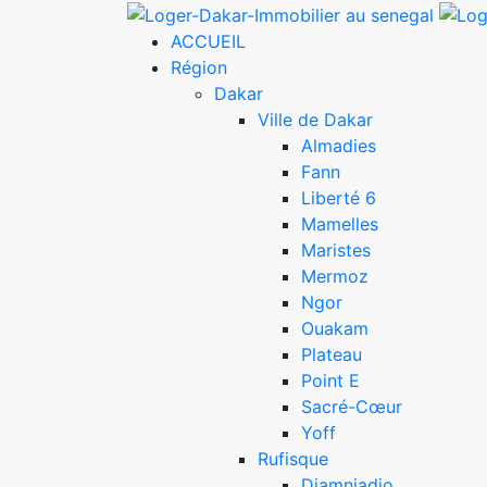
ACCUEIL
Région
Dakar
Ville de Dakar
Almadies
Fann
Liberté 6
Mamelles
Maristes
Mermoz
Ngor
Ouakam
Plateau
Point E
Sacré-Cœur
Yoff
Rufisque
Diamniadio