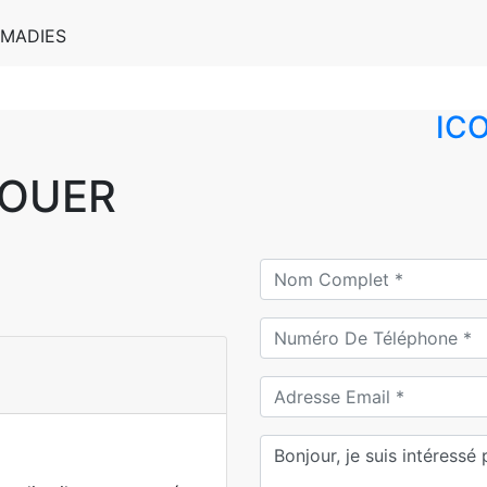
LMADIES
IC
LOUER