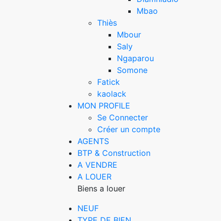
Mbao
Thiès
Mbour
Saly
Ngaparou
Somone
Fatick
kaolack
MON PROFILE
Se Connecter
Créer un compte
AGENTS
BTP & Construction
A VENDRE
A LOUER
Biens a louer
NEUF
TYPE DE BIEN