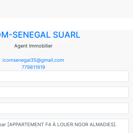
+ 5
OM-SENEGAL SUARL
Afficher Plus
Agent Immobilier
icomsenegal35@gmail.com
779811919