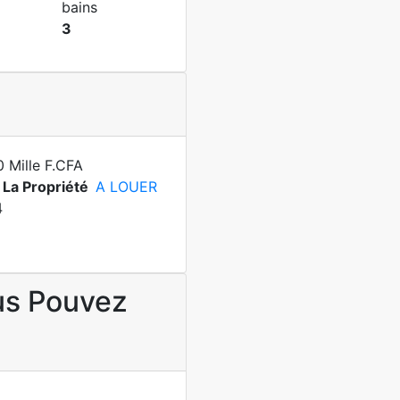
bains
3
 Mille F.CFA
 La Propriété
A LOUER
4
us Pouvez