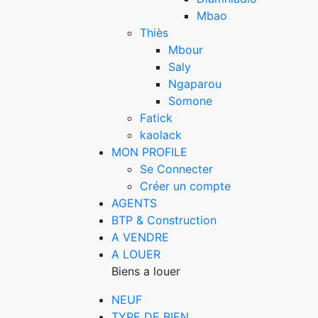
Mbao
Thiès
Mbour
Saly
Ngaparou
Somone
Fatick
kaolack
MON PROFILE
Se Connecter
Créer un compte
AGENTS
BTP & Construction
A VENDRE
A LOUER
Biens a louer
NEUF
TYPE DE BIEN