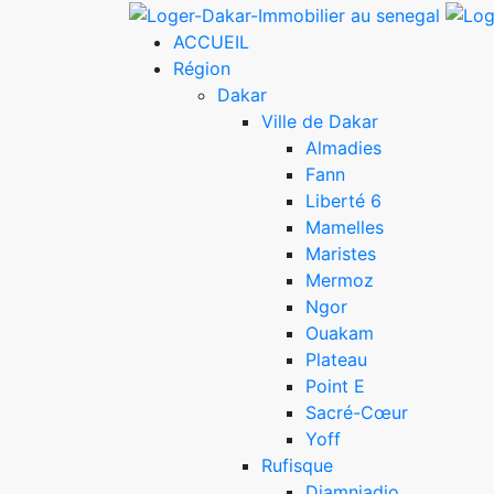
ACCUEIL
Région
Dakar
Ville de Dakar
Almadies
Fann
Liberté 6
Mamelles
Maristes
Mermoz
Ngor
Ouakam
Plateau
Point E
Sacré-Cœur
Yoff
Rufisque
Diamniadio