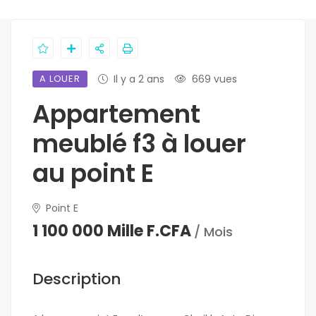
A LOUER
Il y a 2 ans
669 vues
Appartement
meublé f3 à louer
au point E
Point E
1 100 000 Mille F.CFA
/ Mois
Description