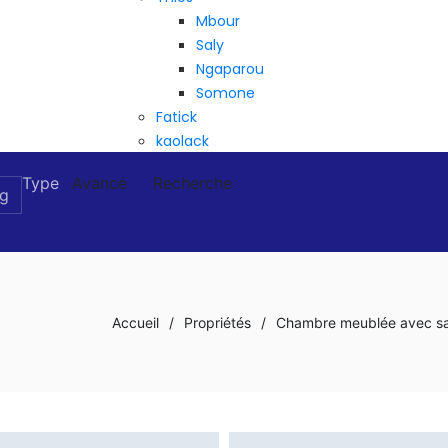
Mbour
Saly
Ngaparou
Somone
Fatick
kaolack
Type
Avancé
Recherche
Accueil
/
Propriétés
/
Chambre meublée avec sall