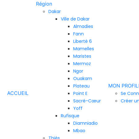
Région
Dakar
Ville de Dakar
Almadies
Fann
Liberté 6
Mamelles
Maristes
Mermoz
Ngor
Ouakam
MON PROFIL
Plateau
ACCUEIL
Point E
Se Conn
Sacré-Cœur
Créer u
Yoff
Rufisque
Diamniadio
Mbao
Thiès