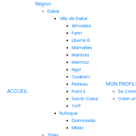
Région
Dakar
Ville de Dakar
Almadies
Fann
Liberté 6
Mamelles
Maristes
Mermoz
Ngor
Ouakam
MON PROFIL
Plateau
ACCUEIL
Point E
Se Conn
Sacré-Cœur
Créer u
Yoff
Rufisque
Diamniadio
Mbao
Thiès