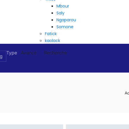
Mbour
Saly
Ngaparou
Somone
Fatick
kaolack
Type
Avancé
Recherche
Ac